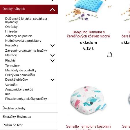
Detský nábytok
Dojčenské lehátka, sedátka a
hojdačky
Ohrádky
Hniezda
BabyOno Termofor s
B
Zábrany na postele
čerešňových kôstiek modré
čereš
Nočné svetlá a projektory
skladom
skl
Postieľky
6,19 €
Závesný organizér na hračky
Matrace
Plachty
Termofory
Mantinely do postieľky
Prikrývka a vankúšik
Detské obliečky
Vankúše
Anatomický vankúš
Klin
Písacie stoly,stolečky,stoličky
Školské potreby
Ekotašky Envirosax
Rúška na tvár
Sensillo Termofor s kôstkami
Sens