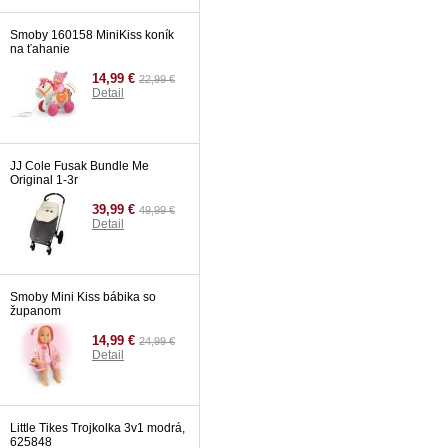
Smoby 160158 MiniKiss koník
na ťahanie
14,99 €
22,99 €
Detail
JJ Cole Fusak Bundle Me
Original 1-3r
39,99 €
49,99 €
Detail
Smoby Mini Kiss bábika so
županom
14,99 €
24,99 €
Detail
Little Tikes Trojkolka 3v1 modrá,
625848