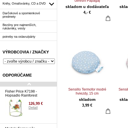
čerešní Papagáj
Knihy, Omaľovánky, CD a DVD
skladom u dodávateľa
skl
4,- €
Darčekové a spomienkové
predmety
Bezény pre najmenších,
rukávniky, vesty
potreby na oslavu/párty
VÝROBCOVIA / ZNAČKY
ODPORÚČAME
Sensillo Termofor modré
Sensi
Fisher Price K7198 -
hviezdy, 15 cm
Hopsadlo Rainforest
skladom
skl
126,99 €
3,99 €
Detail