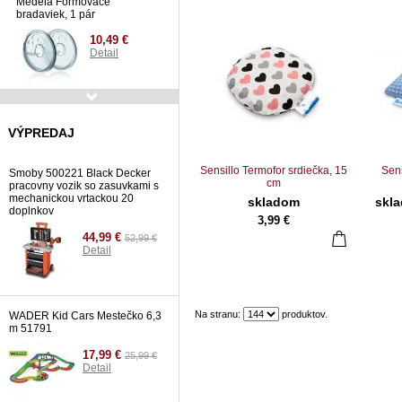
Medela Formovače
bradaviek, 1 pár
10,49 €
Detail
Fisher Price fantastické
skákadlo Rainforest
VÝPREDAJ
149,99 €
Detail
Sensillo Termofor srdiečka, 15
Sen
Smoby 500221 Black Decker
cm
pracovny vozik so zasuvkami s
mechanickou vrtackou 20
skladom
skl
doplnkov
3,99 €
44,99 €
52,99 €
Detail
Na stranu:
produktov.
WADER Kid Cars Mestečko 6,3
m 51791
17,99 €
25,99 €
Detail