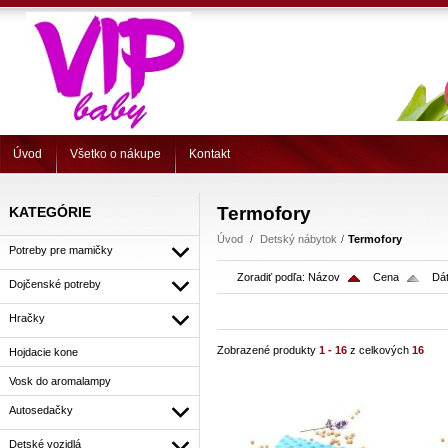
Úvod
Všetko o nákupe
Kontakt
Termofory
KATEGÓRIE
Úvod
Detský nábytok
Termofory
Potreby pre mamičky
Zoradiť podľa:
Názov
Cena
Dát
Dojčenské potreby
Hračky
Zobrazené produkty
1 - 16
z celkových
16
Hojdacie kone
Vosk do aromalampy
Autosedačky
Detské vozidlá