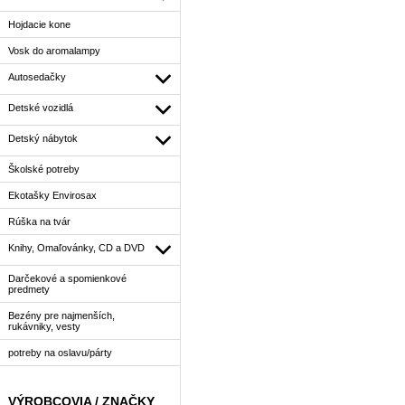
Hojdacie kone
Vosk do aromalampy
Autosedačky
Detské vozidlá
Detský nábytok
Školské potreby
Ekotašky Envirosax
Rúška na tvár
Knihy, Omaľovánky, CD a DVD
Darčekové a spomienkové
predmety
Bezény pre najmenších,
rukávniky, vesty
potreby na oslavu/párty
VÝROBCOVIA / ZNAČKY