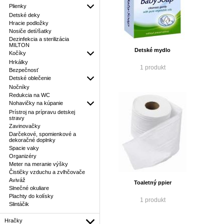
Plienky
Detské deky
Hracie podložky
Nosiče detí/šatky
Dezinfekcia a sterilizácia
MILTON
Detské mydlo
Kočíky
Hrkálky
1 produkt
Bezpečnosť
Detské oblečenie
Nočníky
Redukcia na WC
Nohavičky na kúpanie
Prístroj na prípravu detskej
stravy
Zavinovačky
Darčekové, spomienkové a
dekoračné doplnky
Spacie vaky
Organizéry
Meter na meranie výšky
Čističky vzduchu a zvlhčovače
Aviváž
Toaletný ppier
Slnečné okuliare
Plachty do kolísky
1 produkt
Slintáčik
Hračky