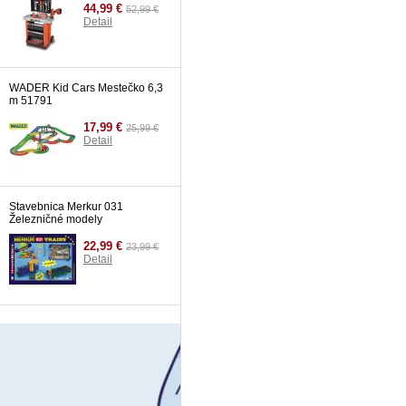
44,99 €
52,99 €
Detail
WADER Kid Cars Mestečko 6,3
m 51791
17,99 €
25,99 €
Detail
Stavebnica Merkur 031
Železničné modely
22,99 €
23,99 €
Detail