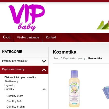
Úvod
Všetko o nákupe
Kontakt
Kozmetika
KATEGÓRIE
Úvod
Dojčenské potreby
Kozmetika
Potreby pre mamičky
Dojčenské potreby
Elektronické opatrovateľky
Sterilizátory
Hryzátka
Cumlíky
Cumlíky 0-3m
Cumlíky 0-6m
Cumlíky 6-18m