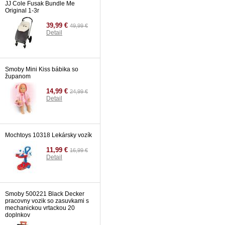
Detail
JJ Cole Fusak Bundle Me
Original 1-3r
39,99 €
49,99 €
Detail
Smoby Mini Kiss bábika so
županom
14,99 €
24,99 €
Detail
Mochtoys 10318 Lekársky vozík
11,99 €
16,99 €
Detail
Smoby 500221 Black Decker
pracovny vozik so zasuvkami s
mechanickou vrtackou 20
doplnkov