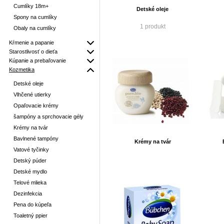
Cumlíky 18m+
Detské oleje
Spony na cumlíky
1 produkt
Obaly na cumlíky
Kŕmenie a papanie
Starostlivosť o dieťa
Kúpanie a prebaľovanie
Kozmetika
Detské oleje
Vlhčené utierky
Opaľovacie krémy
šampóny a sprchovacie gély
Krémy na tvár
Bavlnené tampóny
Krémy na tvár
Vatové tyčinky
Detský púder
Detské mydlo
Telové mlieka
Dezinfekcia
Pena do kúpeľa
Toaletný ppier