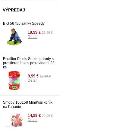
Toyz hopsadlo SMOL BLUE
VÝPREDAJ
76,99 €
Detail
BIG 56755 sánky Speedy
19,99 €
23,99 €
Detail
Ecoiffier Picnic Set do prírody s
prestieraním a s potravinami 23
ks
9,99 €
12,99 €
Detail
Smoby 160158 MiniKiss koník
na ťahanie
14,99 €
22,99 €
Detail