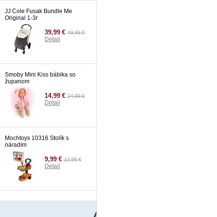
JJ Cole Fusak Bundle Me
Original 1-3r
39,99 €
49,99 €
Detail
Smoby Mini Kiss bábika so
županom
14,99 €
24,99 €
Detail
Mochtoys 10316 Stolík s
náradím
9,99 €
13,99 €
Detail