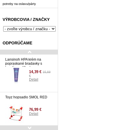
potreby na oslavu/párty
VÝROBCOVIA / ZNAČKY
ODPORÚČAME
Lansinoh HPA krém na
popraskané bradavky s
lanolínom 40 ml.
14,39 €
15,69
€
Detail
Toyz hopsadlo SMOL RED
76,99 €
Detail