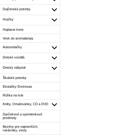
Dojčenské potreby
Hračky
Hojdacie kone
Vosk do aromalampy
Autosedačky
Detské vozidlá
Detský nábytok
Školské potreby
Ekotašky Envirosax
Rúška na tvár
Knihy, Omaľovánky, CD a DVD
Darčekové a spomienkové
predmety
Bezény pre najmenších,
rukávniky, vesty