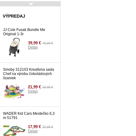
Fisher Price fantastické
skákadlo Rainforest
VÝPREDAJ
149,99 €
Detail
JJ Cole Fusak Bundle Me
Original 1-3r
39,99 €
49,99 €
Detail
Smoby 312103 Kreatívna sada
Chef na výrobu čokoládových
lízaniek
21,99 €
29,99 €
Detail
WADER Kid Cars Mestečko 6,3
m 51791
17,99 €
25,99 €
Detail