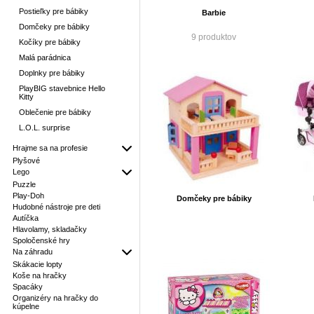
Postieľky pre bábiky
Barbie
Domčeky pre bábiky
9 produktov
Kočíky pre bábiky
Malá parádnica
Doplnky pre bábiky
PlayBIG stavebnice Hello
Kitty
Oblečenie pre bábiky
L.O.L. surprise
Hrajme sa na profesie
Plyšové
Lego
Puzzle
Play-Doh
Domčeky pre bábiky
Hudobné nástroje pre deti
Autíčka
Hlavolamy, skladačky
Spoločenské hry
Na záhradu
Skákacie lopty
Koše na hračky
Spacáky
Organizéry na hračky do
kúpelne