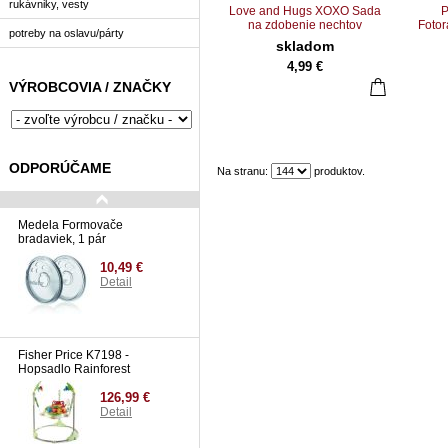
rukávniky, vesty
Love and Hugs XOXO Sada
P
na zdobenie nechtov
Fotor
potreby na oslavu/párty
skladom
4,99 €
VÝROBCOVIA / ZNAČKY
ODPORÚČAME
Na stranu:
produktov.
Medela Formovače
bradaviek, 1 pár
10,49 €
Detail
Fisher Price K7198 -
Hopsadlo Rainforest
126,99 €
Detail