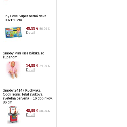
Tiny Love Super herná deka
100x150 cm
49,99 €
56,99 €
Detail
Smoby Mini Kiss bábika so
županom
14,99 €
24,99 €
Detail
Smoby 24147 Kuchynka
CookTronic Tefal zvuková
svetelná červená + 16 doplnkov,
86 cm
48,99 €
59,99 €
Detail