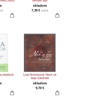
mení život)
nemalo stať
m
skladom
7,39 €
9 €
9,99 €
ta múdrych
Lisa Nicholsová: Nech sa
deje čokoľvek
m
skladom
9,70 €