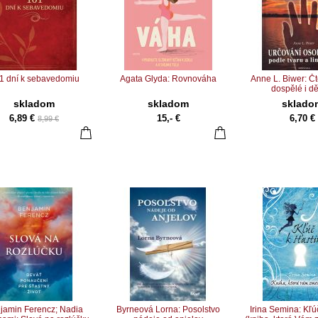
1 dní k sebavedomiu
Agata Glyda: Rovnováha
Anne L. Biwer: Čt
dospělé i d
skladom
skladom
sklado
6,89 €
15,- €
6,70 €
8,99 €
jamin Ferencz; Nadia
Byrneová Lorna: Posolstvo
Irina Semina: Kľúč