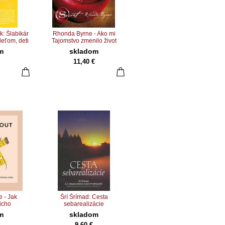
k: Šlabikár
Rhonda Byrne - Ako mi
deťom, deti
Tajomstvo zmenilo život
m
skladom
11,40 €
 - Jak
Šrí Šrímad: Cesta
icho
sebarealizácie
m
skladom
9,60 €