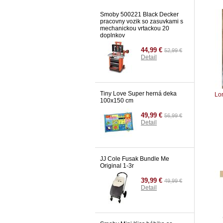
31,99 €
34,99
€
Smoby 500221 Black Decker
Detail
pracovny vozik so zasuvkami s
mechanickou vrtackou 20
doplnkov
44,99 €
52,99 €
Detail
Tiny Love Super herná deka
Lor
100x150 cm
49,99 €
56,99 €
Detail
JJ Cole Fusak Bundle Me
Original 1-3r
39,99 €
49,99 €
Detail