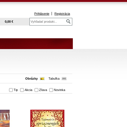
Prihlásenie
Registrácia
k
0,00 €
Obrázky
Tabuľka
Tip
Akcia
Zľava
Novinka