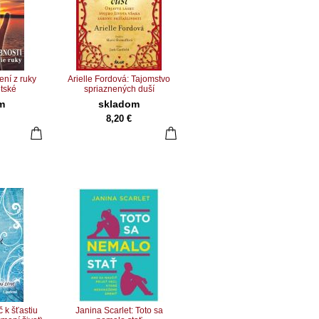
ení z ruky
Arielle Fordová: Tajomstvo
ětské
spriaznených duší
m
skladom
8,20 €
 k šťastiu
Janina Scarlet: Toto sa