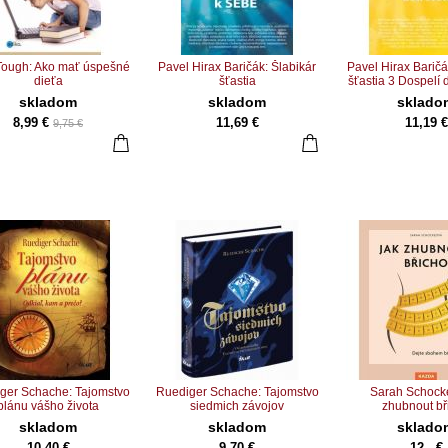
Tough: Ako mať úspešné
Pavel Hirax Baričák: Šlabikár
Pavel Hirax Baričá
dieťa
šťastia
šťastia 3 Dospelí 
svetu
skladom
skladom
sklado
8,99 €
11,69 €
11,19 €
9,75 €
ger Schache: Tajomstvo
Ruediger Schache: Tajomstvo
Sarah Schocke
plánu vášho života
siedmich závojov
zhubnout bř
skladom
skladom
sklado
10,40 €
9,70 €
12,- €