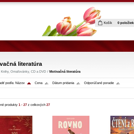
Košík
0 položie
vačná literatúra
Knihy, Omaľovánky, CD a DVD
Motivačná literatúra
adiť podľa:
Názov
Cena
Dátum pridania
Odporúčané poradie
né produkty
1 - 27
z celkových
27