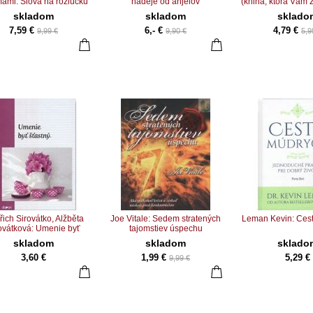
ami: Slová na rozlúčku
nádeje od anjelov
(kniha, ktorá Vám z
skladom
skladom
sklado
7,59 €
6,- €
4,79 €
9,99 €
9,90 €
5,9
řich Sirovátko, Alžběta
Joe Vitale: Sedem stratených
Leman Kevin: Ces
ovátková: Umenie byť
tajomstiev úspechu
štastný
skladom
skladom
sklado
3,60 €
1,99 €
5,29 €
9,99 €