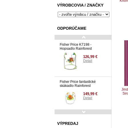
Khom
VÝROBCOVIA / ZNAČKY
ODPORÚČAME
Fisher Price K7198 -
Hopsadlo Rainforest
126,99 €
Detail
Fisher Price fantastické
skákadlo Rainforest
Jind
Sir
149,99 €
Detail
Avent SCF721/20 VIA
jedálenská sada 20 kusov
VÝPREDAJ