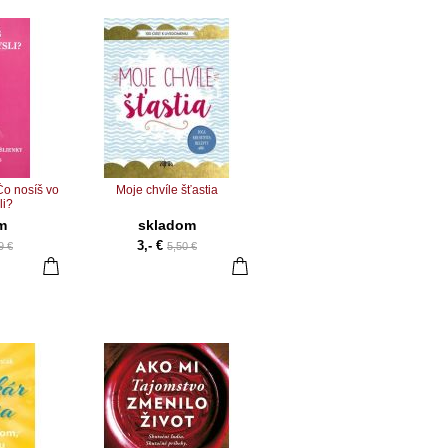
Čo nosíš vo
Moje chvíle šťastia
li?
m
skladom
3,- €
9 €
5,50 €