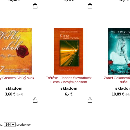
y Greaves: Veľký skok
Trérése - Jacobs Stewartová:
Žanet Čekanová:
Cesta k novým pocitom
duše
skladom
skladom
sklado
3,60 €
6,- €
10,89 €
5,- €
14,
nu:
produktov.