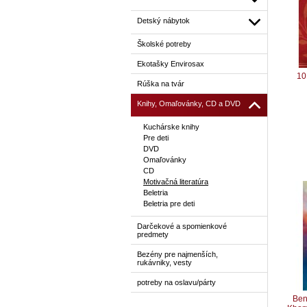
Detský nábytok
Školské potreby
Ekotašky Envirosax
10
Rúška na tvár
Knihy, Omaľovánky, CD a DVD
Kuchárske knihy
Pre deti
DVD
Omaľovánky
CD
Motivačná literatúra
Beletria
Beletria pre deti
Darčekové a spomienkové
predmety
Bezény pre najmenších,
rukávniky, vesty
potreby na oslavu/párty
Ben