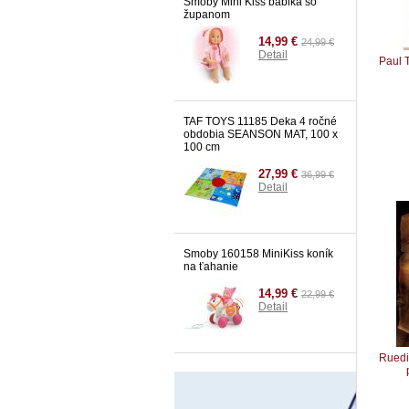
Smoby Mini Kiss bábika so
županom
14,99 €
24,99 €
Detail
Paul 
TAF TOYS 11185 Deka 4 ročné
obdobia SEANSON MAT, 100 x
100 cm
27,99 €
36,99 €
Detail
Smoby 160158 MiniKiss koník
na ťahanie
14,99 €
22,99 €
Detail
Ruedi