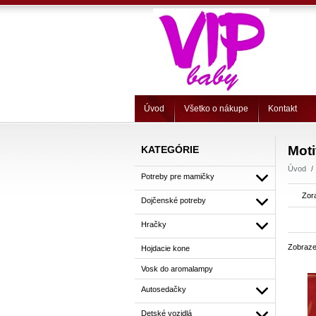
Úvod
Všetko o nákupe
Kontakt
Moti
KATEGÓRIE
Úvod
Potreby pre mamičky
Zor
Dojčenské potreby
Hračky
Zobraze
Hojdacie kone
Vosk do aromalampy
Autosedačky
Detské vozidlá