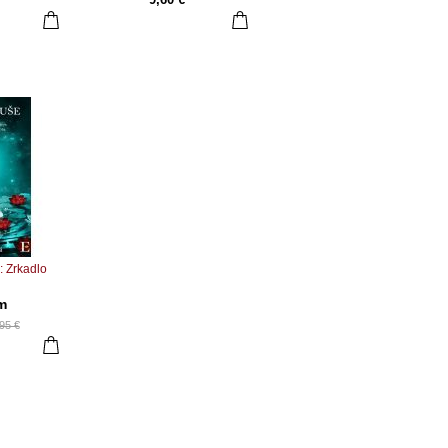
 Zrkadlo
m
95 €