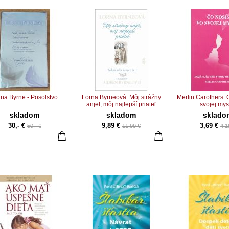
na Byrne - Posolstvo
Lorna Byrneová: Môj strážny
Merlin Carothers: 
anjel, môj najlepší priateľ
svojej mys
skladom
skladom
sklado
30,- €
9,89 €
3,69 €
50,- €
11,99 €
4,1