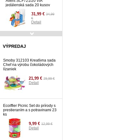
Avent SCF721/20 VIA
jedálenská sada 20 kusov
31,99 €
34,99
€
Detail
Fisher Price K7198 -
Hopsadlo Rainforest
VÝPREDAJ
126,99 €
Detail
Smoby 312103 Kreatívna sada
Chef na výrobu čokoládových
lízaniek
21,99 €
29,99 €
Detail
Ecoiffier Picnic Set do prírody s
prestieraním a s potravinami 23
ks
9,99 €
12,99 €
Detail