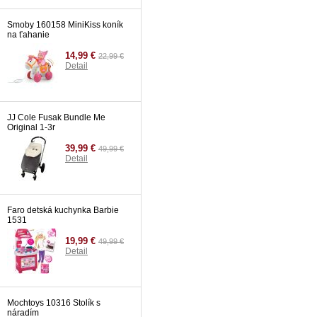
Smoby 160158 MiniKiss koník
na ťahanie
14,99 €
22,99 €
Detail
JJ Cole Fusak Bundle Me
Original 1-3r
39,99 €
49,99 €
Detail
Faro detská kuchynka Barbie
1531
19,99 €
49,99 €
Detail
Mochtoys 10316 Stolík s
náradím