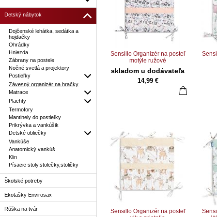
Detský nábytok
Dojčenské lehátka, sedátka a
hojdačky
Ohrádky
Hniezda
Sensillo Organizér na posteľ
Sensi
Zábrany na postele
motýle ružové
Nočné svetlá a projektory
skladom u dodávateľa
Postieľky
14,99 €
Závesný organizér na hračky
Matrace
Plachty
Termofory
Mantinely do postieľky
Prikrývka a vankúšik
Detské obliečky
Vankúše
Anatomický vankúš
Klin
Písacie stoly,stolečky,stoličky
Školské potreby
Ekotašky Envirosax
Rúška na tvár
Sensillo Organizér na posteľ
Sensi