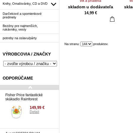
vlk a priatelia
W
Knihy, Omaľovánky, CD a DVD
skladom u dodávateľa
skl
14,99 €
Darčekové a spomienkové
predmety
Bezény pre najmenších,
rukávniky, vesty
potreby na oslavu/párty
Na stranu:
produktov.
VÝROBCOVIA / ZNAČKY
ODPORÚČAME
Fisher Price fantastické
skákadlo Rainforest
149,99 €
Detail