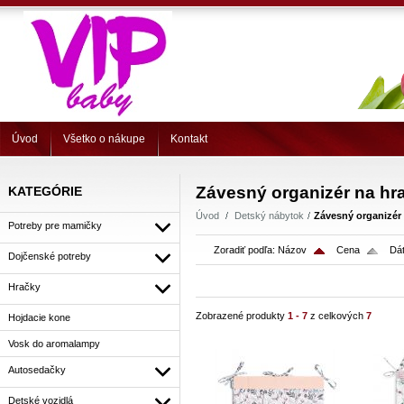
Úvod
Všetko o nákupe
Kontakt
Závesný organizér na hr
KATEGÓRIE
Úvod
Detský nábytok
Závesný organizér
Potreby pre mamičky
Zoradiť podľa:
Názov
Cena
Dát
Dojčenské potreby
Hračky
Zobrazené produkty
1 - 7
z celkových
7
Hojdacie kone
Vosk do aromalampy
Autosedačky
Detské vozidlá