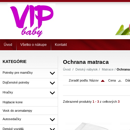
Úvod
Všetko o nákupe
Kontakt
Ochrana matraca
KATEGÓRIE
Úvod
Detský nábytok
Matrace
Ochrana
Potreby pre mamičky
Zoradiť podľa:
Názov
Cena
Dát
Dojčenské potreby
Hračky
Zobrazené produkty
1 - 3
z celkových
3
Hojdacie kone
Vosk do aromalampy
Autosedačky
Detské vozidlá