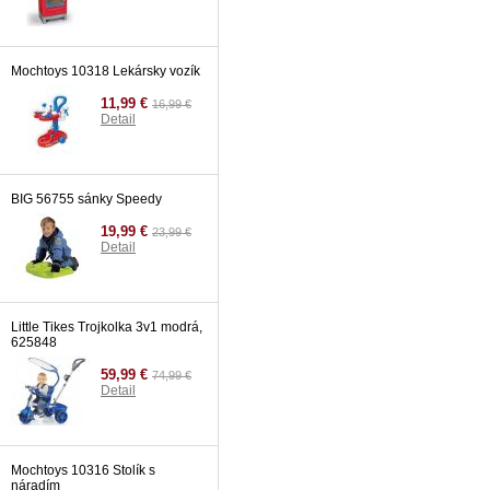
Mochtoys 10318 Lekársky vozík
11,99 €
16,99 €
Detail
BIG 56755 sánky Speedy
19,99 €
23,99 €
Detail
Little Tikes Trojkolka 3v1 modrá,
625848
59,99 €
74,99 €
Detail
Mochtoys 10316 Stolík s
náradím