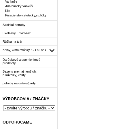
Vankúše
Anatomický vankúš
Klin
Písacie stoly,stolečky,stoličky
Školské potreby
Ekotašky Envirosax
Rúška na tvár
Knihy, Omaľovánky, CD a DVD
Darčekové a spomienkové
predmety
Bezény pre najmenších,
rukávniky, vesty
potreby na oslavu/párty
VÝROBCOVIA / ZNAČKY
ODPORÚČAME