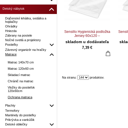
Detský nábytok
Dojčenské lehátka, sedátka a
hojdačky
Ohrádky
Hniezda
Sensillo Hygienická podložka
Sensil
Zábrany na postele
Jersey 60x120 –
pogumovaná
Nočné svetlá a projektory
skladom u dodávateľa
skl
Postieľky
7,39 €
Závesný organizér na hračky
Matrace
Matrac 140x70 cm
Matrac 120x60 cm
Skladací matrac
Na stranu:
produktov.
Chránič na matrac
Vložky do postieľok
120x60cm
Ochrana matraca
Plachty
Termofory
Mantinely do postieľky
Prikrývka a vankúšik
Detské obliečky