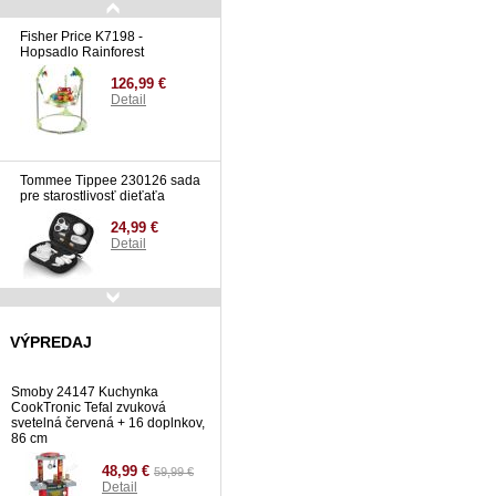
Fisher Price K7198 -
Hopsadlo Rainforest
126,99 €
Detail
Tommee Tippee 230126 sada
pre starostlivosť dieťaťa
24,99 €
Detail
Toyz hopsadlo SMOL BLUE
VÝPREDAJ
76,99 €
Detail
Smoby 24147 Kuchynka
CookTronic Tefal zvuková
svetelná červená + 16 doplnkov,
86 cm
48,99 €
59,99 €
Detail