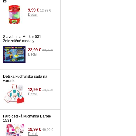
ks
9,99 €
12,99 €
Detail
Stavebnica Merkur 031
Železničné modely
22,99 €
23,99 €
Detail
Detská kuchynská sada na
varenie
12,99 €
14,69 €
Detail
Faro detská kuchynka Barbie
1531
19,99 €
49,99 €
Detail