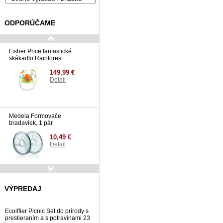
ODPORÚČAME
Fisher Price fantastické
skákadlo Rainforest
149,99 €
Detail
Medela Formovače
bradaviek, 1 pár
10,49 €
Detail
Toyz hopsadlo SMOL BLUE
VÝPREDAJ
76,99 €
Detail
Ecoiffier Picnic Set do prírody s
prestieraním a s potravinami 23