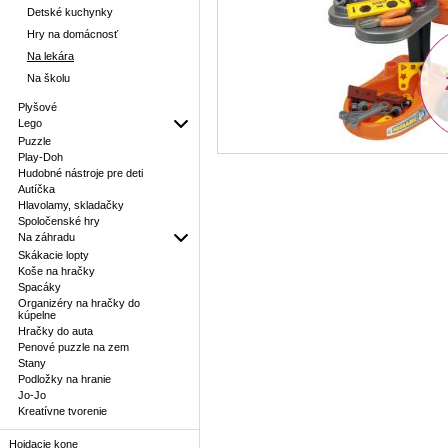
Detské kuchynky
Hry na domácnosť
Na lekára
Na školu
Plyšové
Lego
Puzzle
Play-Doh
Hudobné nástroje pre deti
Autíčka
Hlavolamy, skladačky
Spoločenské hry
Na záhradu
Skákacie lopty
Koše na hračky
Spacáky
Organizéry na hračky do
kúpelne
Hračky do auta
Penové puzzle na zem
Stany
Podložky na hranie
Jo-Jo
Kreatívne tvorenie
Hojdacie kone