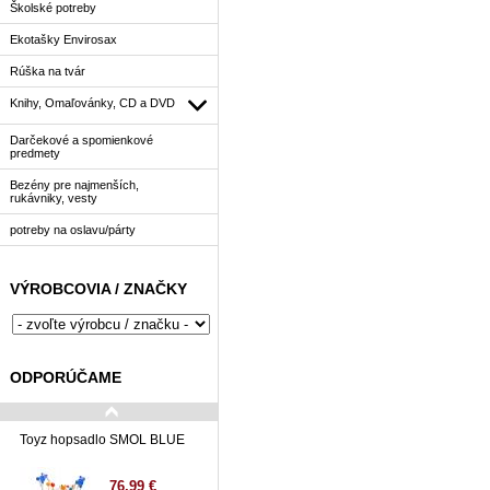
Školské potreby
Ekotašky Envirosax
Rúška na tvár
Knihy, Omaľovánky, CD a DVD
Darčekové a spomienkové
predmety
Bezény pre najmenších,
rukávniky, vesty
potreby na oslavu/párty
VÝROBCOVIA / ZNAČKY
ODPORÚČAME
Toyz hopsadlo SMOL BLUE
76,99 €