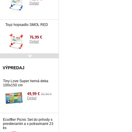
Detail
Toyz hopsadlo SMOL RED
76,99 €
Detail
Avent SCF721/20 VIA
jedálenská sada 20 kusov
VÝPREDAJ
31,99 €
34,99
€
Tiny Love Super herná deka
Detail
100x150 cm
49,99 €
56,99 €
Detail
Ecoiffier Picnic Set do prírody s
prestieraním a s potravinami 23
ks