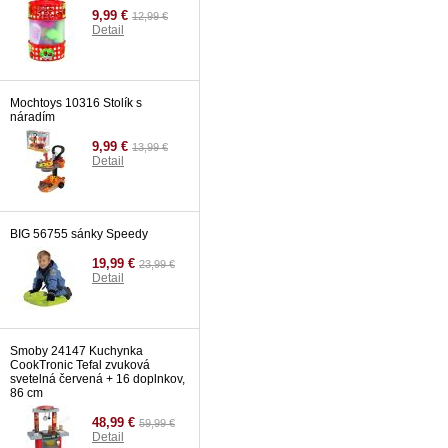
9,99 €
12,99 €
Detail
Mochtoys 10316 Stolík s
náradím
9,99 €
13,99 €
Detail
BIG 56755 sánky Speedy
19,99 €
23,99 €
Detail
Smoby 24147 Kuchynka
CookTronic Tefal zvuková
svetelná červená + 16 doplnkov,
86 cm
48,99 €
59,99 €
Detail