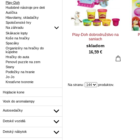
Play-Doh
Hudobné nástroje pre deti
Autíčka
Hlavolamy, skladačky
Spoločenské hry
Na záhradu
Skákacie lopty
Play-Doh dobrodružstvo na
P
Koše na hračky
saniach
Spacáky
skladom
Organizéry na hračky do
16,59 €
kúpelne
Hračky do auta
Penové puzzle na zem
Stany
Podložky na hranie
Jo-Jo
Kreatívne tvorenie
Na stranu:
produktov.
Hojdacie kone
Vosk do aromalampy
Autosedačky
Detské vozidlá
Detský nábytok