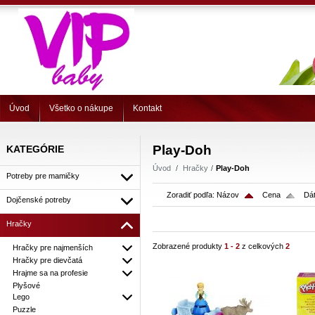
Úvod
Všetko o nákupe
Kontakt
Play-Doh
KATEGÓRIE
Úvod
Hračky
Play-Doh
Potreby pre mamičky
Zoradiť podľa:
Názov
Cena
Dát
Dojčenské potreby
Hračky
Zobrazené produkty
1 - 2
z celkových
2
Hračky pre najmenších
Hračky pre dievčatá
Hrajme sa na profesie
Plyšové
Lego
Puzzle