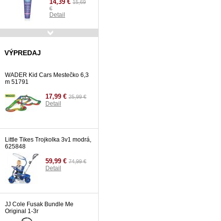
14,39 €
15,69
€
Detail
Avent SCF721/20 VIA
jedálenská sada 20 kusov
VÝPREDAJ
31,99 €
34,99
€
WADER Kid Cars Mestečko 6,3
Detail
m 51791
17,99 €
25,99 €
Detail
Little Tikes Trojkolka 3v1 modrá,
625848
59,99 €
74,99 €
Detail
JJ Cole Fusak Bundle Me
Original 1-3r