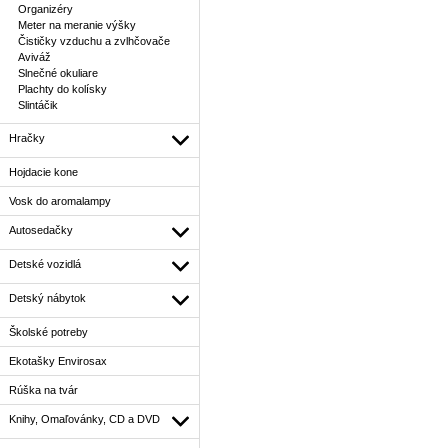
Organizéry
Meter na meranie výšky
Čističky vzduchu a zvlhčovače
Aviváž
Slnečné okuliare
Plachty do kolísky
Slintáčik
Hračky
Hojdacie kone
Vosk do aromalampy
Autosedačky
Detské vozidlá
Detský nábytok
Školské potreby
Ekotašky Envirosax
Rúška na tvár
Knihy, Omaľovánky, CD a DVD