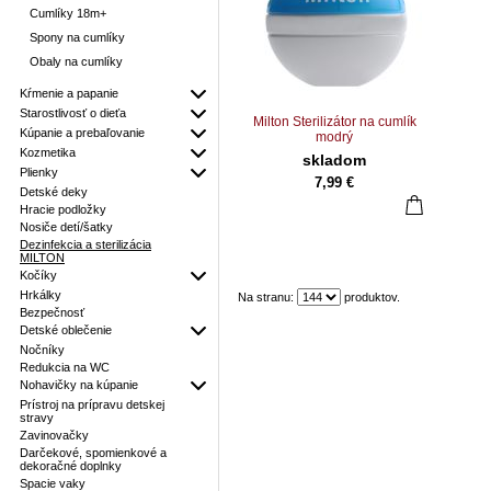
Cumlíky 18m+
Spony na cumlíky
Obaly na cumlíky
Kŕmenie a papanie
Starostlivosť o dieťa
Milton Sterilizátor na cumlík
Kúpanie a prebaľovanie
modrý
Kozmetika
skladom
Plienky
7,99 €
Detské deky
Hracie podložky
Nosiče detí/šatky
Dezinfekcia a sterilizácia
MILTON
Kočíky
Hrkálky
Na stranu:
produktov.
Bezpečnosť
Detské oblečenie
Nočníky
Redukcia na WC
Nohavičky na kúpanie
Prístroj na prípravu detskej
stravy
Zavinovačky
Darčekové, spomienkové a
dekoračné doplnky
Spacie vaky