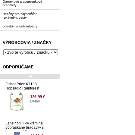
Darčekové a spomienkové
predmety
Bezény pre najmenších,
rukávniky, vesty
potreby na oslavu/párty
VÝROBCOVIA / ZNAČKY
ODPORÚČAME
Fisher Price K7198 -
Hopsadlo Rainforest
126,99 €
Detail
Lansinoh HPA krém na
popraskané bradavky s
lanolínom 40 ml.