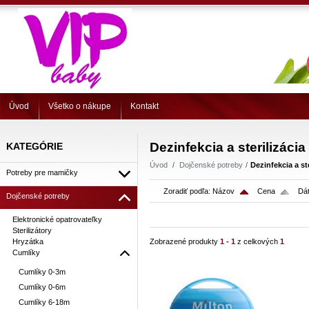
Úvod
Všetko o nákupe
Kontakt
Dezinfekcia a sterilizáci
KATEGÓRIE
Úvod
Dojčenské potreby
Dezinfekcia a st
Potreby pre mamičky
Zoradiť podľa:
Názov
Cena
Dát
Dojčenské potreby
Elektronické opatrovateľky
Sterilizátory
Hryzátka
Zobrazené produkty
1 - 1
z celkových
1
Cumlíky
Cumlíky 0-3m
Cumlíky 0-6m
Cumlíky 6-18m