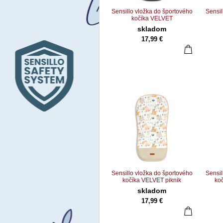
Sensillo vložka do športového
Sensil
kočíka VELVET
medvede/karamelové
skladom
17,99 €
Sensillo vložka do športového
Sensil
kočíka VELVET piknik
ko
skladom
17,99 €