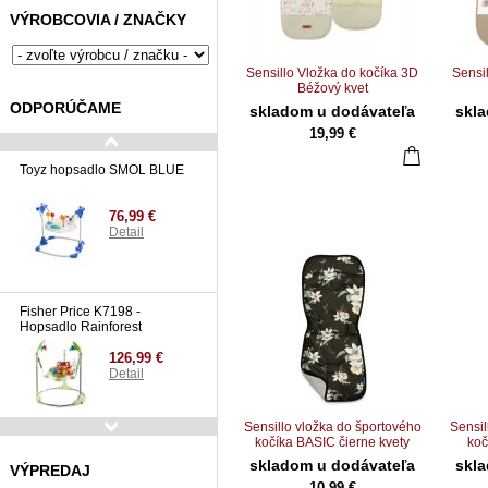
VÝROBCOVIA / ZNAČKY
Sensillo Vložka do kočíka 3D
Sensi
Béžový kvet
ODPORÚČAME
skladom u dodávateľa
skl
19,99 €
Toyz hopsadlo SMOL BLUE
76,99 €
Detail
Fisher Price K7198 -
Hopsadlo Rainforest
126,99 €
Detail
Sensillo vložka do športového
Sensil
kočíka BASIC čierne kvety
koč
Fisher Price fantastické
skladom u dodávateľa
skl
skákadlo Rainforest
VÝPREDAJ
10,99 €