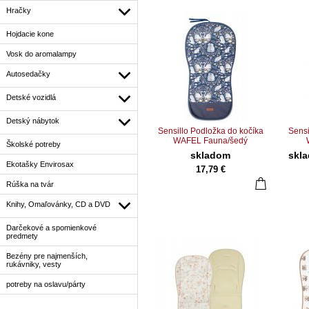
Hračky
Hojdacie kone
Vosk do aromalampy
Autosedačky
Detské vozidlá
Detský nábytok
Sensillo Podložka do kočíka
Sensi
WAFEL Fauna/šedý
Školské potreby
skladom
skl
Ekotašky Envirosax
17,79 €
Rúška na tvár
Knihy, Omaľovánky, CD a DVD
Darčekové a spomienkové
predmety
Bezény pre najmenších,
rukávniky, vesty
potreby na oslavu/párty