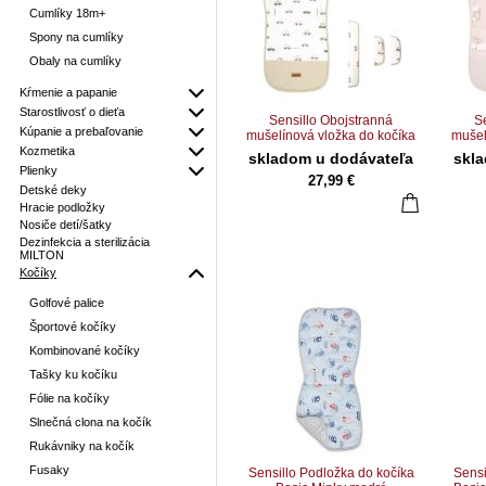
Cumlíky 18m+
Spony na cumlíky
Obaly na cumlíky
Kŕmenie a papanie
Starostlivosť o dieťa
Sensillo Obojstranná
S
Kúpanie a prebaľovanie
mušelínová vložka do kočíka
mušel
DELUXE – Autá
DELU
Kozmetika
skladom u dodávateľa
skl
Plienky
27,99 €
Detské deky
Hracie podložky
Nosiče detí/šatky
Dezinfekcia a sterilizácia
MILTON
Kočíky
Golfové palice
Športové kočíky
Kombinované kočíky
Tašky ku kočíku
Fólie na kočíky
Slnečná clona na kočík
Rukávniky na kočík
Fusaky
Sensillo Podložka do kočíka
Sensi