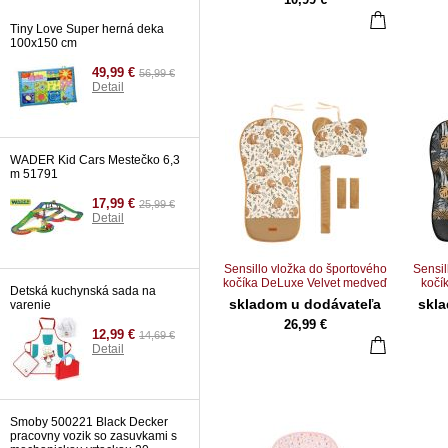
149,99 €
Detail
Tiny Love Super herná deka
100x150 cm
49,99 €
56,99 €
Detail
WADER Kid Cars Mestečko 6,3
m 51791
17,99 €
25,99 €
Detail
Sensillo vložka do športového
Sensil
kočíka DeLuxe Velvet medveď
kočí
Detská kuchynská sada na
a zajac
skladom u dodávateľa
skl
varenie
26,99 €
12,99 €
14,69 €
Detail
Smoby 500221 Black Decker
pracovny vozik so zasuvkami s