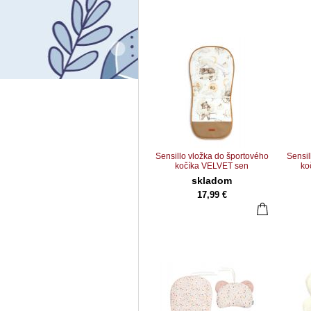
Sensillo vložka do športového
Sensil
kočíka VELVET sen
ko
skladom
17,99 €