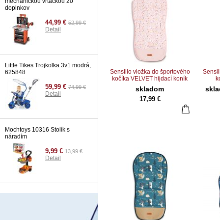
mechanickou vrtackou 20
doplnkov
44,99 €
52,99 €
Detail
Little Tikes Trojkolka 3v1 modrá,
Sensillo vložka do športového
Sensil
625848
kočíka VELVET hijdací koník
k
59,99 €
74,99 €
skladom
skl
Detail
17,99 €
Mochtoys 10316 Stolík s
náradím
9,99 €
13,99 €
Detail