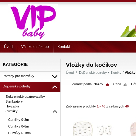
Úvod
Všetko o nákupe
Kontakt
Vložky do kočíkov
KATEGÓRIE
Úvod
Dojčenské potreby
Kočíky
Vložky
Potreby pre mamičky
Zoradiť podľa:
Názov
Cena
Dát
Dojčenské potreby
Elektronické opatrovateľky
Sterilizátory
Hryzátka
Zobrazené produkty
1 - 46
z celkových
46
Cumlíky
Cumlíky 0-3m
Cumlíky 0-6m
Cumlíky 6-18m