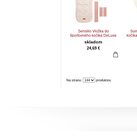
Sensillo Vložka do
Sum
športovného kočíka DeLuxe
kočíka
Velvet hojdací koník
skladom
24,69 €
Na stranu:
produktov.