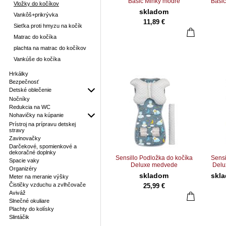
Basic Minky modré
Basic
Vložky do kočíkov
chameleóny
skladom
Vankôš+prikrývka
11,89 €
Sieťka proti hmyzu na kočík
Matrac do kočíka
plachta na matrac do kočíkov
Vankúše do kočíka
Hrkálky
Bezpečnosť
Detské oblečenie
Nočníky
Redukcia na WC
Nohavičky na kúpanie
Prístroj na prípravu detskej
stravy
Zavinovačky
Darčekové, spomienkové a
dekoračné doplnky
Sensillo Podložka do kočíka
Sensi
Spacie vaky
Deluxe medvede
Delu
Organizéry
skladom
skl
Meter na meranie výšky
Čističky vzduchu a zvlhčovače
25,99 €
Aviváž
Slnečné okuliare
Plachty do kolísky
Slintáčik