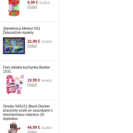
9,99 €
12,99 €
Detail
Stavebnica Merkur 031
Železničné modely
22,99 €
23,99 €
Detail
Faro detská kuchynka Barbie
1531
19,99 €
49,99 €
Detail
Smoby 500221 Black Decker
pracovny vozik so zasuvkami s
mechanickou vrtackou 20
doplnkov
44,99 €
52,99 €
Detail