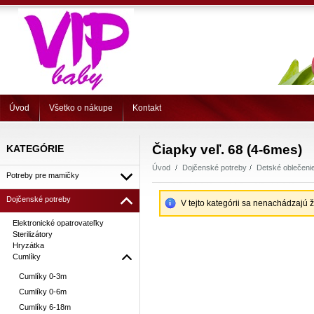
Úvod
Všetko o nákupe
Kontakt
Čiapky veľ. 68 (4-6mes)
KATEGÓRIE
Úvod
Dojčenské potreby
Detské oblečeni
Potreby pre mamičky
Dojčenské potreby
V tejto kategórii sa nenachádzajú 
Elektronické opatrovateľky
Sterilizátory
Hryzátka
Cumlíky
Cumlíky 0-3m
Cumlíky 0-6m
Cumlíky 6-18m