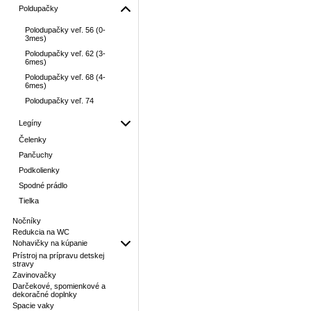
Poldupačky
Polodupačky veľ. 56 (0-
3mes)
Polodupačky veľ. 62 (3-
6mes)
Polodupačky veľ. 68 (4-
6mes)
Polodupačky veľ. 74
Legíny
Čelenky
Pančuchy
Podkolienky
Spodné prádlo
Tielka
Nočníky
Redukcia na WC
Nohavičky na kúpanie
Prístroj na prípravu detskej
stravy
Zavinovačky
Darčekové, spomienkové a
dekoračné doplnky
Spacie vaky