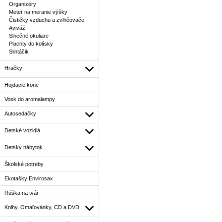
Organizéry
Meter na meranie výšky
Čističky vzduchu a zvlhčovače
Aviváž
Slnečné okuliare
Plachty do kolísky
Slintáčik
Hračky
Hojdacie kone
Vosk do aromalampy
Autosedačky
Detské vozidlá
Detský nábytok
Školské potreby
Ekotašky Envirosax
Rúška na tvár
Knihy, Omaľovánky, CD a DVD