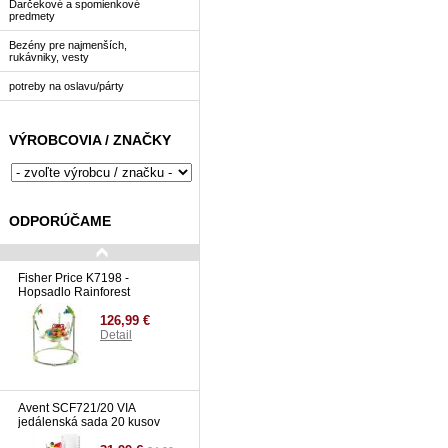
Darčekové a spomienkové
predmety
Bezény pre najmenších,
rukávniky, vesty
potreby na oslavu/párty
VÝROBCOVIA / ZNAČKY
ODPORÚČAME
Fisher Price K7198 -
Hopsadlo Rainforest
126,99 €
Detail
Avent SCF721/20 VIA
jedálenská sada 20 kusov