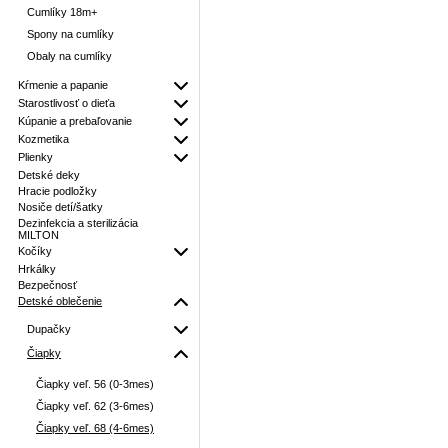
Cumlíky 18m+
Spony na cumlíky
Obaly na cumlíky
Kŕmenie a papanie
Starostlivosť o dieťa
Kúpanie a prebaľovanie
Kozmetika
Plienky
Detské deky
Hracie podložky
Nosiče detí/šatky
Dezinfekcia a sterilizácia
MILTON
Kočíky
Hrkálky
Bezpečnosť
Detské oblečenie
Dupačky
Čiapky
Čiapky veľ. 56 (0-3mes)
Čiapky veľ. 62 (3-6mes)
Čiapky veľ. 68 (4-6mes)