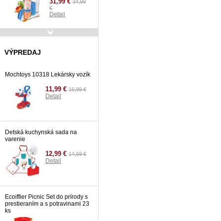
31,99 €
34,99
€
Detail
Lansinoh HPA krém na
popraskané bradavky s
VÝPREDAJ
lanolínom 40 ml.
14,39 €
15,69
€
Mochtoys 10318 Lekársky vozík
Detail
11,99 €
16,99 €
Detail
Detská kuchynská sada na
varenie
12,99 €
14,69 €
Detail
Ecoiffier Picnic Set do prírody s
prestieraním a s potravinami 23
ks