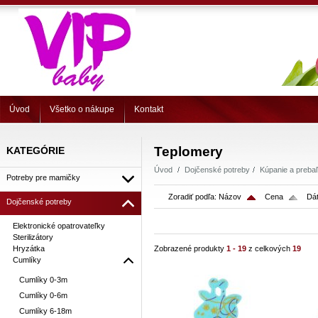
Úvod
Všetko o nákupe
Kontakt
Teplomery
KATEGÓRIE
Úvod
Dojčenské potreby
Kúpanie a preba
Potreby pre mamičky
Zoradiť podľa:
Názov
Cena
Dát
Dojčenské potreby
Elektronické opatrovateľky
Sterilizátory
Hryzátka
Zobrazené produkty
1 - 19
z celkových
19
Cumlíky
Cumlíky 0-3m
Cumlíky 0-6m
Cumlíky 6-18m