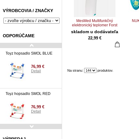
VÝROBCOVIA / ZNAČKY
MesMed Multifunkčný
NUK
elektronický teplomer Forst
Plus
skladom u dodávateľa
ODPORÚČAME
22,99 €
Toyz hopsadlo SMOL BLUE
76,99 €
Na stranu:
produktov.
Detail
Toyz hopsadlo SMOL RED
76,99 €
Detail
Tommee Tippee 230126 sada
pre starostlivosť dieťaťa