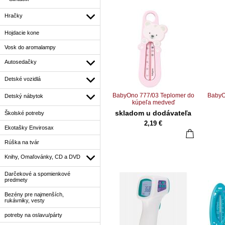
Hračky
Hojdacie kone
Vosk do aromalampy
Autosedačky
Detské vozidlá
BabyOno 777/03 Teplomer do
BabyO
Detský nábytok
kúpeľa medveď
skladom u dodávateľa
Školské potreby
2,19 €
Ekotašky Envirosax
Rúška na tvár
Knihy, Omaľovánky, CD a DVD
Darčekové a spomienkové
predmety
Bezény pre najmenších,
rukávniky, vesty
potreby na oslavu/párty