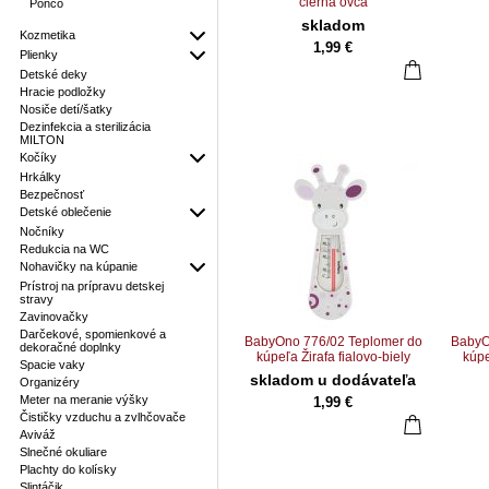
čierna ovca
Pončo
skladom
Kozmetika
1,99 €
Plienky
Detské deky
Hracie podložky
Nosiče detí/šatky
Dezinfekcia a sterilizácia
MILTON
Kočíky
Hrkálky
Bezpečnosť
Detské oblečenie
Nočníky
Redukcia na WC
Nohavičky na kúpanie
Prístroj na prípravu detskej
stravy
Zavinovačky
Darčekové, spomienkové a
BabyOno 776/02 Teplomer do
BabyO
dekoračné doplnky
kúpeľa Žirafa fialovo-biely
kúpe
Spacie vaky
skladom u dodávateľa
Organizéry
Meter na meranie výšky
1,99 €
Čističky vzduchu a zvlhčovače
Aviváž
Slnečné okuliare
Plachty do kolísky
Slintáčik