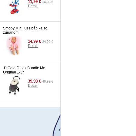
11,99 €
16,99 €
Detail
Smoby Mini Kiss bábika so
županom
14,99 €
24,99 €
Detail
JJ Cole Fusak Bundle Me
Original 1-3r
39,99 €
49,99 €
Detail