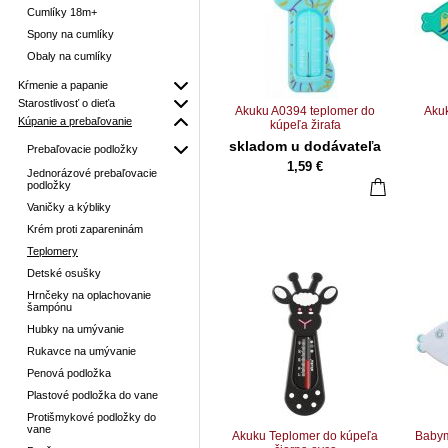
Cumlíky 18m+
Spony na cumlíky
Obaly na cumlíky
Kŕmenie a papanie
Starostlivosť o dieťa
Akuku A0394 teplomer do
Aku
Kúpanie a prebaľovanie
kúpeľa žirafa
skladom u dodávateľa
Prebaľovacie podložky
1,59 €
Jednorázové prebaľovacie
podložky
Vaničky a kýbliky
Krém proti zapareninám
Teplomery
Detské osušky
Hrnčeky na oplachovanie
šampónu
Hubky na umývanie
Rukavce na umývanie
Penová podložka
Plastové podložka do vane
Protišmykové podložky do
vane
Akuku Teplomer do kúpeľa
Babym