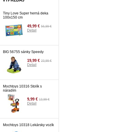
VÝPREDAJ
24,99 €
Detail
Tiny Love Super herná deka
100x150 cm
49,99 €
56,99 €
Detail
BIG 56755 sánky Speedy
19,99 €
23,99 €
Detail
Mochtoys 10316 Stolík s
náradím
9,99 €
13,99 €
Detail
Mochtoys 10318 Lekársky vozík