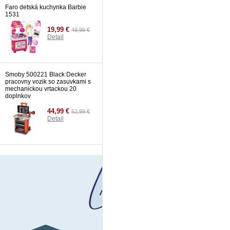
Faro detská kuchynka Barbie
1531
19,99 €
49,99 €
Detail
Smoby 500221 Black Decker
pracovny vozik so zasuvkami s
mechanickou vrtackou 20
doplnkov
44,99 €
52,99 €
Detail