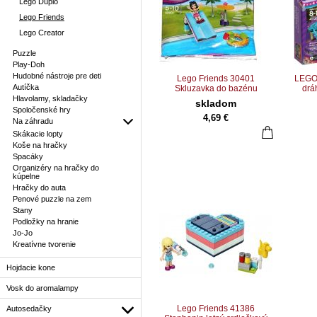
Lego Duplo
Lego Friends
Lego Creator
Puzzle
Play-Doh
Hudobné nástroje pre deti
Lego Friends 30401
LEGO 
Autíčka
Skluzavka do bazénu
drá
Hlavolamy, skladačky
skladom
Spoločenské hry
4,69 €
Na záhradu
Skákacie lopty
Koše na hračky
Spacáky
Organizéry na hračky do
kúpelne
Hračky do auta
Penové puzzle na zem
Stany
Podložky na hranie
Jo-Jo
Kreatívne tvorenie
Hojdacie kone
Vosk do aromalampy
Lego Friends 41386
Autosedačky