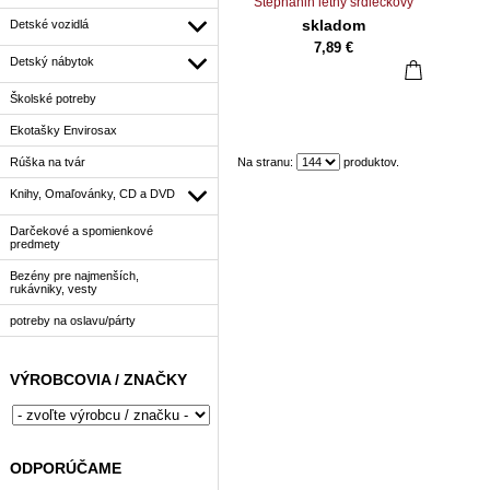
Stephanin letný srdiečkový
box
skladom
Detské vozidlá
7,89 €
Detský nábytok
Školské potreby
Ekotašky Envirosax
Rúška na tvár
Na stranu:
produktov.
Knihy, Omaľovánky, CD a DVD
Darčekové a spomienkové
predmety
Bezény pre najmenších,
rukávniky, vesty
potreby na oslavu/párty
VÝROBCOVIA / ZNAČKY
ODPORÚČAME