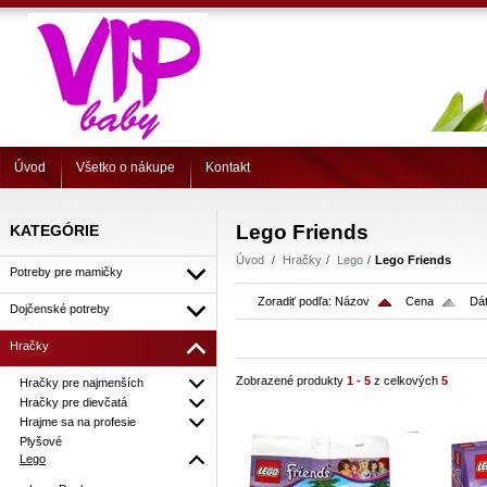
Úvod
Všetko o nákupe
Kontakt
Lego Friends
KATEGÓRIE
Úvod
Hračky
Lego
Lego Friends
Potreby pre mamičky
Zoradiť podľa:
Názov
Cena
Dát
Dojčenské potreby
Hračky
Zobrazené produkty
1 - 5
z celkových
5
Hračky pre najmenších
Hračky pre dievčatá
Hrajme sa na profesie
Plyšové
Lego