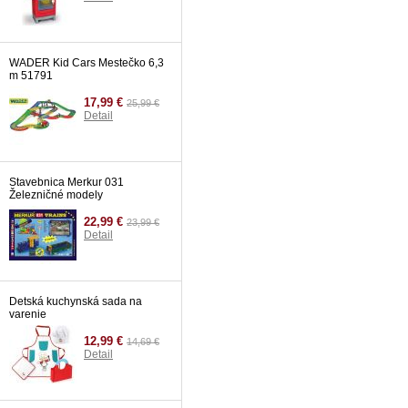
WADER Kid Cars Mestečko 6,3
m 51791
17,99 €
25,99 €
Detail
Stavebnica Merkur 031
Železničné modely
22,99 €
23,99 €
Detail
Detská kuchynská sada na
varenie
12,99 €
14,69 €
Detail