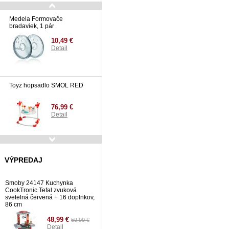
Medela Formovače
bradaviek, 1 pár
10,49 €
Detail
Toyz hopsadlo SMOL RED
76,99 €
Detail
Toyz hopsadlo SMOL BLUE
VÝPREDAJ
76,99 €
Detail
Smoby 24147 Kuchynka
CookTronic Tefal zvuková
svetelná červená + 16 doplnkov,
86 cm
48,99 €
59,99 €
Detail