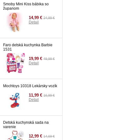
Detail
Smoby Mini Kiss bábika so
županom
14,99 €
24,99 €
Detail
Faro detská kuchynka Barbie
1531
19,99 €
49,99 €
Detail
Mochtoys 10318 Lekársky vozík
11,99 €
16,99 €
Detail
Detská kuchynská sada na
varenie
12,99 €
14,69 €