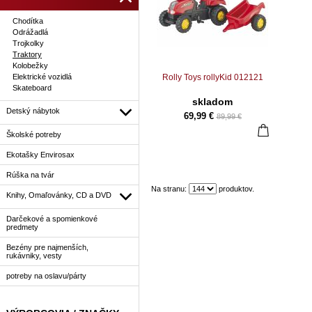
Chodítka
Odrážadlá
Trojkolky
Traktory
Kolobežky
Elektrické vozidlá
Rolly Toys rollyKid 012121
Skateboard
skladom
Detský nábytok
69,99 €
89,99 €
Školské potreby
Ekotašky Envirosax
Rúška na tvár
Na stranu:
produktov.
Knihy, Omaľovánky, CD a DVD
Darčekové a spomienkové
predmety
Bezény pre najmenších,
rukávniky, vesty
potreby na oslavu/párty