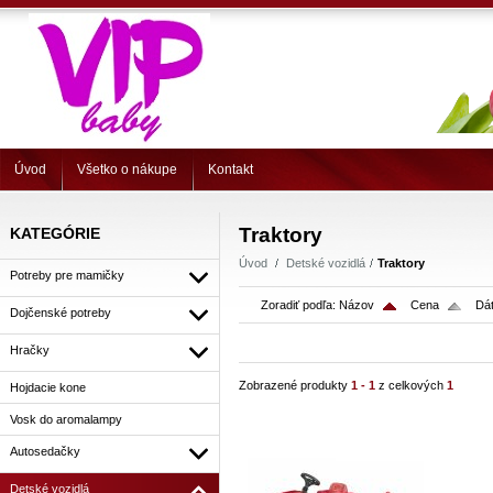
Úvod
Všetko o nákupe
Kontakt
Traktory
KATEGÓRIE
Úvod
Detské vozidlá
Traktory
Potreby pre mamičky
Zoradiť podľa:
Názov
Cena
Dát
Dojčenské potreby
Hračky
Zobrazené produkty
1 - 1
z celkových
1
Hojdacie kone
Vosk do aromalampy
Autosedačky
Detské vozidlá