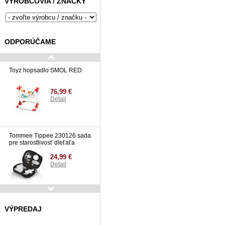
VÝROBCOVIA / ZNAČKY
ODPORÚČAME
Toyz hopsadlo SMOL RED
76,99 €
Detail
Tommee Tippee 230126 sada
pre starostlivosť dieťaťa
24,99 €
Detail
Medela Formovače
bradaviek, 1 pár
VÝPREDAJ
10,49 €